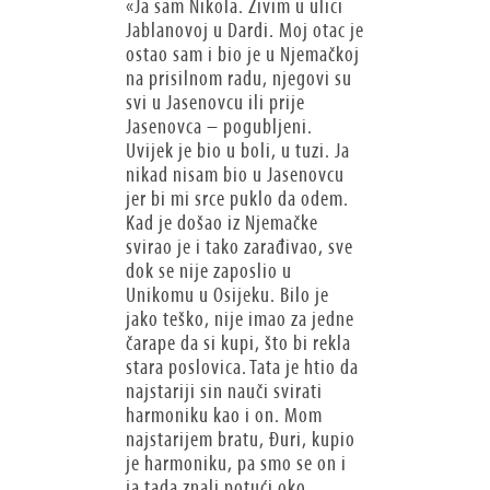
«Ja sam Nikola. Živim u ulici
Jablanovoj u Dardi. Moj otac je
ostao sam i bio je u Njemačkoj
na prisilnom radu, njegovi su
svi u Jasenovcu ili prije
Jasenovca – pogubljeni.
Uvijek je bio u boli, u tuzi. Ja
nikad nisam bio u Jasenovcu
jer bi mi srce puklo da odem.
Kad je došao iz Njemačke
svirao je i tako zarađivao, sve
dok se nije zaposlio u
Unikomu u Osijeku. Bilo je
jako teško, nije imao za jedne
čarape da si kupi, što bi rekla
stara poslovica. Tata je htio da
najstariji sin nauči svirati
harmoniku kao i on. Mom
najstarijem bratu, Đuri, kupio
je harmoniku, pa smo se on i
ja tada znali potući oko