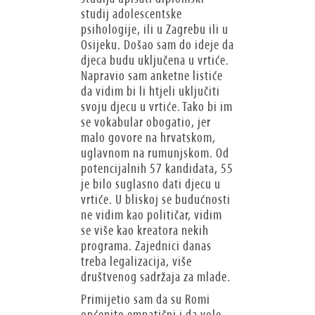
studij adolescentske
psihologije, ili u Zagrebu ili u
Osijeku. Došao sam do ideje da
djeca budu uključena u vrtiće.
Napravio sam anketne listiće
da vidim bi li htjeli uključiti
svoju djecu u vrtiće. Tako bi im
se vokabular obogatio, jer
malo govore na hrvatskom,
uglavnom na rumunjskom. Od
potencijalnih 57 kandidata, 55
je bilo suglasno dati djecu u
vrtiće. U bliskoj se budućnosti
ne vidim kao političar, vidim
se više kao kreatora nekih
programa. Zajednici danas
treba legalizacija, više
društvenog sadržaja za mlade.
Primijetio sam da su Romi
općenito empatični i da vole