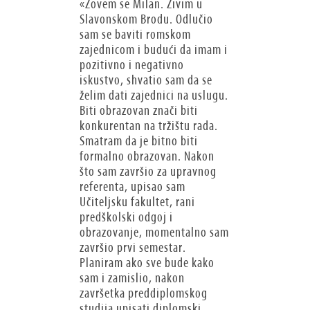
«Zovem se Milan. Živim u
Slavonskom Brodu. Odlučio
sam se baviti romskom
zajednicom i budući da imam i
pozitivno i negativno
iskustvo, shvatio sam da se
želim dati zajednici na uslugu.
Biti obrazovan znači biti
konkurentan na tržištu rada.
Smatram da je bitno biti
formalno obrazovan. Nakon
što sam završio za upravnog
referenta, upisao sam
Učiteljsku fakultet, rani
predškolski odgoj i
obrazovanje, momentalno sam
završio prvi semestar.
Planiram ako sve bude kako
sam i zamislio, nakon
završetka preddiplomskog
studija upisati diplomski