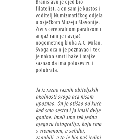
Branislavu je djed bio
filatelist, a on sam je kustos i
voditelj Numizmatičkog odjela
u osječkom Muzeju Slavonije.
Živi s cerebralnom paralizom i
angažirani je navijač
nogometnog kluba A.C. Milan.
Svoga oca nije poznavao i tek
je nakon smrti bake i majke
saznao da ima polusestru i
polubrata.
Ja iz razno raznih obiteljskih
okolnosti svoga oca nisam
upoznao. On je otišao od kuće
kad smo sestra i ja imali dvije
godine. Imali smo tek jednu
njegovu fotografiju, koju smo
s vremenom, u selidbi,
zagubili, a to je bio naš jedini