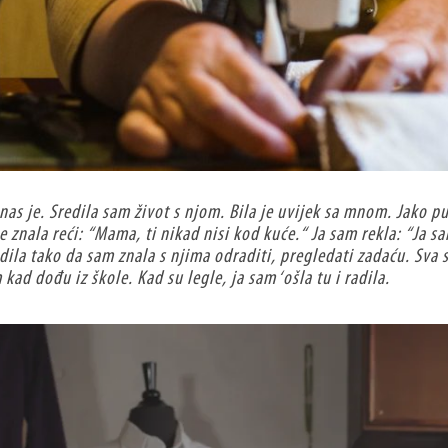
nas je. Sredila sam život s njom. Bila je uvijek sa mnom. Jako p
 znala reći: “Mama, ti nikad nisi kod kuć
e.
“ Ja sam rekla: “Ja 
la tako da sam znala s njima odraditi, pregledati zadaću. Sva sr
ad dođu iz škole. Kad su legle, ja sam ‘ošla tu i radila.