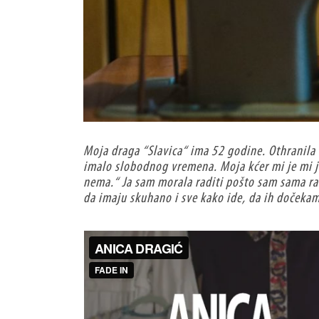
Moja draga “Slavica“ ima 52 godine. Othranila 
imalo slobodnog vremena. Moja kćer mi je mi je
nema.“ Ja sam morala raditi pošto sam sama radi
da imaju skuhano i sve kako ide, da ih dočekam k